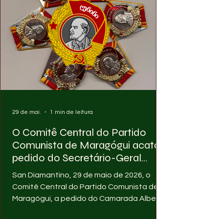
29 de mai.
1 min de leitura
O Comitê Central do Partido
Comunista de Maragógui acata
pedido do Secretário-Geral
Alberto Gato e cria Ordem de
San Diamantino, 29 de maio de 2026, o
Lênin
Comitê Central do Partido Comunista de
Maragógui, a pedido do Camarada Alberto
Gato, cria nesta sexta-feira a Ordem de