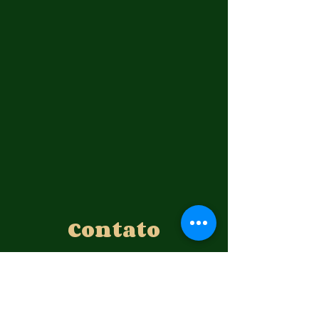
Contato
Av. Lenin, 1917, San Diamantino, RP Maragógui
rp.maragogui@gmail.com