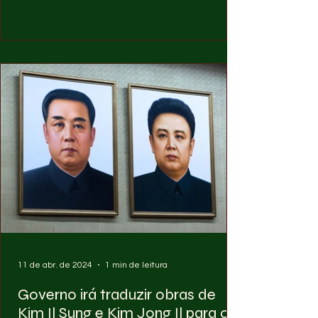
Lênin. A partir de agora a nova ordem
passa a ser a mais alta condecoração
estatal da República Popular de
Maragógui. A condecoração é destinada
para pessoas que de alguma forma
contribuiram com realizações
excepcionais e méritos particularmente
notáveis no desenvolvimento econômico,
científico, cultural e social, na defe
11 de abr. de 2024
1 min de leitura
Governo irá traduzir obras de
Kim Il Sung e Kim Jong Il para o