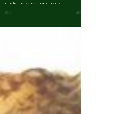
o Português
O Governo da República Popular de Maragógui
anunciou nesta quinta-feira, dia 11, que começará
a traduzir as obras importantes do...