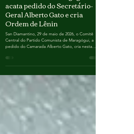
Comunista de Maragógui
acata pedido do Secretário-
Geral Alberto Gato e cria
Ordem de Lênin
San Diamantino, 29 de maio de 2026, o Comitê
Central do Partido Comunista de Maragógui, a
pedido do Camarada Alberto Gato, cria nesta
sexta-feira a Ordem de Lênin. A partir de agora a
nova ordem passa a ser a mais alta condecoração
estatal da República Popular de Maragógui. A
condecoração é destinada para pessoas que de
alguma forma contribuiram com realizações
excepcionais e méritos particularmente notáveis
no desenvolvimento econômico, científico, cultural
e social, na defe