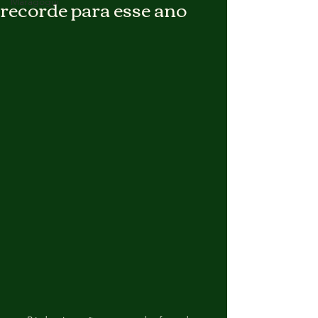
recorde para esse ano
Maragógui