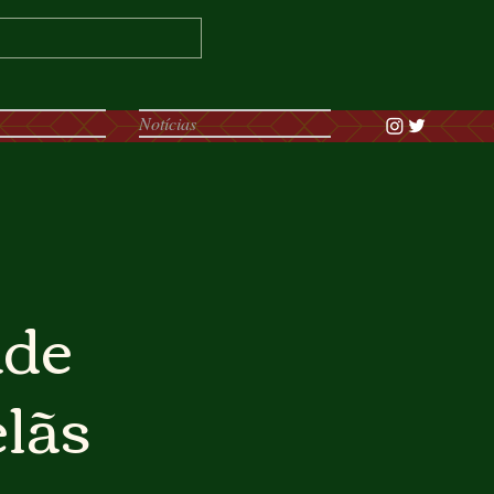
Notícias
ade
elãs