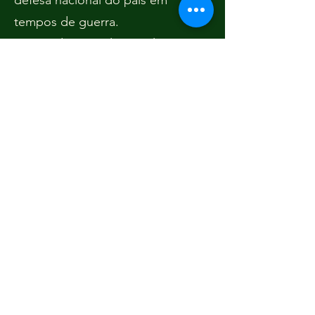
defesa nacional do país em
tempos de guerra.
O presidente é eleito pela
Assembleia Popular Suprema. O
cargo é ocupado pelo secretário-
geral do Partido Comunista de
Maragógui (PCM), que lidera o
partido de vanguarda da
revolução maraguenha. O
mandato do presidente é igual ao
da Assembleia Popular Suprema e
não tem limites de mandato.
O atual presidente de Maragógui
é o Camarada Alberto Gato.